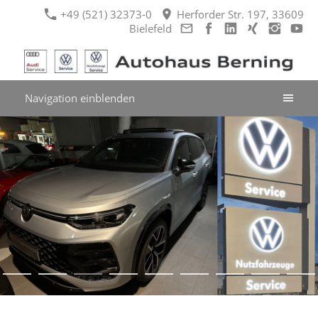
+49 (521) 32373-0
Herforder Str. 197, 33609
Bielefeld
Navigation einblenden